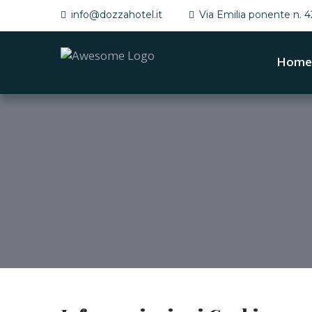
info@dozzahotel.it
Via Emilia ponente n. 
Home