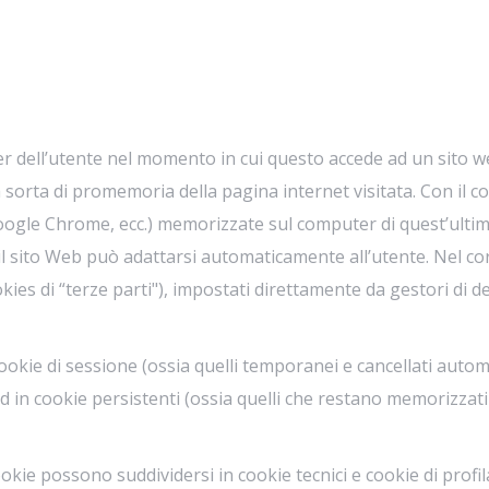
ter dell’utente nel momento in cui questo accede ad un sito w
na sorta di promemoria della pagina internet visitata. Con il 
 Google Chrome, ecc.) memorizzate sul computer di quest’ulti
 il sito Web può adattarsi automaticamente all’utente. Nel c
kies di “terze parti"), impostati direttamente da gestori di dett
cookie di sessione (ossia quelli temporanei e cancellati auto
 in cookie persistenti (ossia quelli che restano memorizzati 
 cookie possono suddividersi in cookie tecnici e cookie di profi