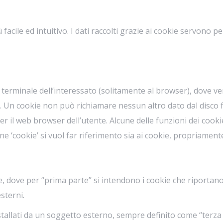
ù facile ed intuitivo. I dati raccolti grazie ai cookie servono 
to al terminale dell’interessato (solitamente al browser), dov
e. Un cookie non può richiamare nessun altro dato dal disco f
 per il web browser dell’utente. Alcune delle funzioni dei co
‘cookie’ si vuol far riferimento sia ai cookie, propriamente d
e, dove per “prima parte” si intendono i cookie che riportano
sterni.
allati da un soggetto esterno, sempre definito come “terza p