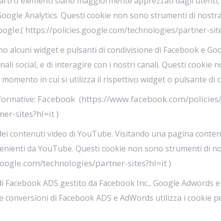
arti o elementi siano maggiormente apprezzati dagli utenti, 
Google Analytics. Questi cookie non sono strumenti di nostra 
oogle
.( https://policies.google.com/technologies/partner-site
no alcuni widget e pulsanti di condivisione di Facebook e Goo
nali social, e di interagire con i nostri canali. Questi cookie
omento in cui si utilizza il rispettivo widget o pulsante di 
Facebook
https://www.facebook.com/policies/
nformative:
(
ner-sites?hl=it
)
i contenuti video di YouTube. Visitando una pagina contenent
nienti da YouTube. Questi cookie non sono strumenti di nostr
.google.com/technologies/partner-sites?hl=it
)
 di Facebook ADS gestito da Facebook Inc., Google Adwords e
conversioni di Facebook ADS e AdWords utilizza i cookie per a