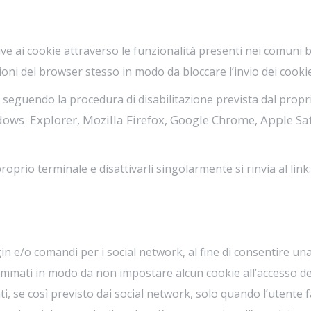
tive ai cookie attraverso le funzionalità presenti nei comun
oni del browser stesso in modo da bloccare l’invio dei cookie o d
e, seguendo la procedura di disabilitazione prevista dal propr
dows Explorer
Mozilla Firefox
Google Chrome
Apple Sa
,
,
,
roprio terminale e disattivarli singolarmente si rinvia al link:
e/o comandi per i social network, al fine di consentire una 
ammati in modo da non impostare alcun cookie all’accesso del
 se così previsto dai social network, solo quando l’utente fa