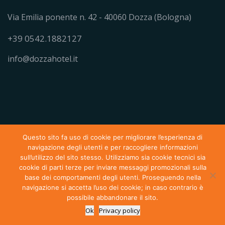
Via Emilia ponente n. 42 - 40060 Dozza (Bologna)
+39 0542.1882127
info@dozzahotel.it
Questo sito fa uso di cookie per migliorare l’esperienza di
navigazione degli utenti e per raccogliere informazioni
Dozza Hotel © 2019 All Right Reserved - P.IVA
sull’utilizzo del sito stesso. Utilizziamo sia cookie tecnici sia
cookie di parti terze per inviare messaggi promozionali sulla
09202040961
base dei comportamenti degli utenti. Proseguendo nella
navigazione si accetta l’uso dei cookie; in caso contrario è
Privacy Policy
Cookie Policy
possibile abbandonare il sito.
Sito Realizzato da SDR Consulenze S.r.l.
Ok
Privacy policy