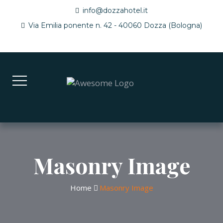
info@dozzahotel.it
Via Emilia ponente n. 42 - 40060 Dozza (Bologna)
Masonry Image
Home
Masonry Image