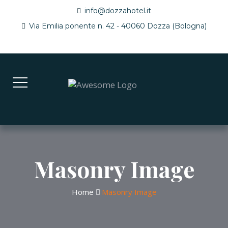
info@dozzahotel.it
Via Emilia ponente n. 42 - 40060 Dozza (Bologna)
Masonry Image
Home
Masonry Image