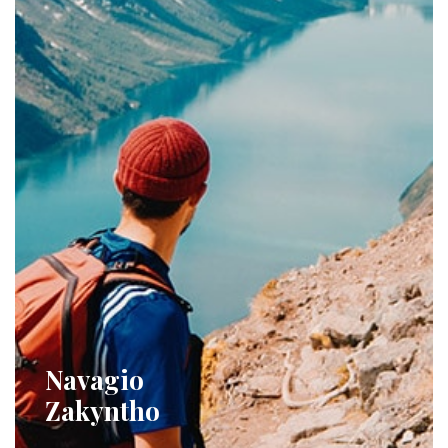
Navagio
Zakyntho