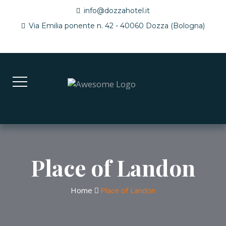
info@dozzahotel.it
Via Emilia ponente n. 42 - 40060 Dozza (Bologna)
Place of Landon
Home
Place of Landon