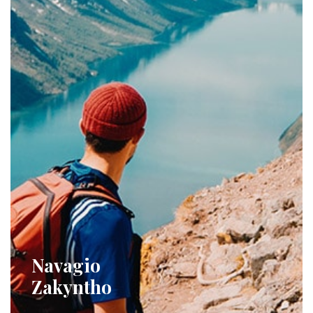
Navagio
Zakyntho