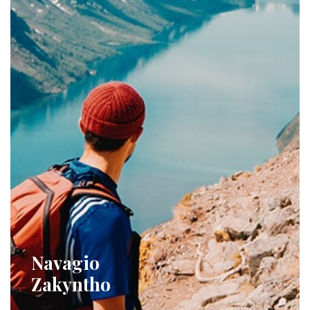
Navagio
Zakyntho